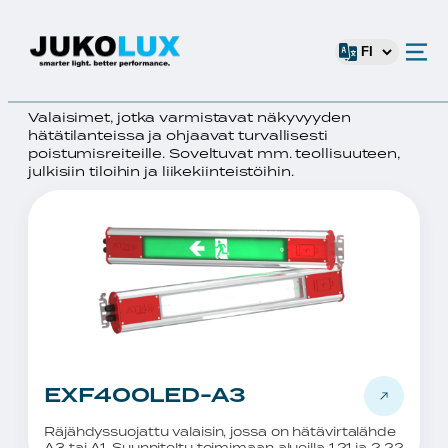
No root category provided.
ETUSIVU
›
TURVA- JA OPASTEVALAISIMET
›
EXF400LED-A3
V
TURVA- JA
a
OPASTEVALAISIMET
l
i
Valaisimet, jotka varmistavat näkyvyyden
t
hätätilanteissa ja ohjaavat turvallisesti
s
poistumisreiteille. Soveltuvat mm. teollisuuteen,
e
julkisiin tiloihin ja liikekiinteistöihin.
k
i
e
l
i
EXF400LED-A3
Räjähdyssuojattu valaisin, jossa on hätävirtalähde
A3 tai A1. Suunniteltu toimimaan alueilla 1.21 ja 2.22