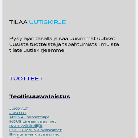
TILAA
UUTISKIRJE
Pysy ajan tasalla ja saa uusimmat uutiset
uusista tuotteista ja tapahtumista , muista
tilata uutiskirjeemme!
TUOTTEET
Teollisuusvalaistus
JUKO ALT
JUKO HT
ARENA Laajasäteilijät
INDUS Lineaarivalaisimet
BAT Syväsäteilijät
FOCUS Teollisuusvalaisimet
Ilkivalta ja vankilavalaisimet