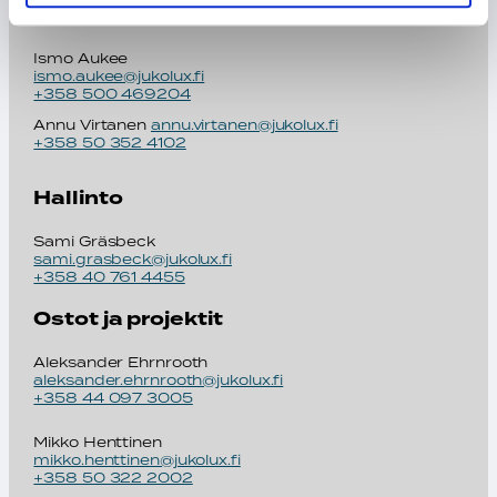
Myynti
Ismo Aukee
ismo.aukee@jukolux.fi
+358 500 469204
Annu Virtanen
annu.virtanen@jukolux.fi
+358 50 352 4102
Hallinto
Sami Gräsbeck
sami.grasbeck@jukolux.fi
+358 40 761 4455
Ostot ja projektit
Aleksander Ehrnrooth
aleksander.ehrnrooth@jukolux.fi
+358 44 097 3005
Mikko Henttinen
mikko.henttinen@jukolux.fi
+358 50 322 2002