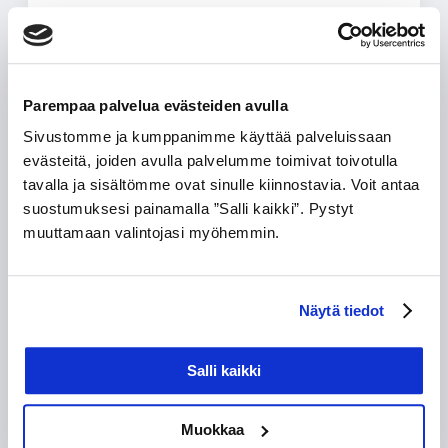
EXIT ja poistumistievalaisin tilaluokkiin 2 & 21,22
Parempaa palvelua evästeiden avulla
Sivustomme ja kumppanimme käyttää palveluissaan
evästeitä, joiden avulla palvelumme toimivat toivotulla
tavalla ja sisältömme ovat sinulle kiinnostavia. Voit antaa
suostumuksesi painamalla ”Salli kaikki”. Pystyt
muuttamaan valintojasi myöhemmin.
ATM EXIT
Näytä tiedot
Opastevalaisin teollisuuteen
Salli kaikki
OTA
YHTEYTTÄ
Muokkaa