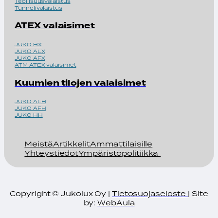
Teollisuusvalaistus
Tunnelivalaistus
ATEX valaisimet
JUKO HX
JUKO ALX
JUKO AFX
ATM ATEX valaisimet
Kuumien tilojen valaisimet
JUKO ALH
JUKO AFH
JUKO HH
Meistä
Artikkelit
Ammattilaisille
Yhteystiedot
Ympäristöpolitiikka
Copyright © Jukolux Oy |
Tietosuojaseloste
| Site
by:
WebAula